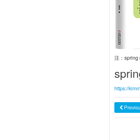
注：sprin
sprin
https://kim
Previo