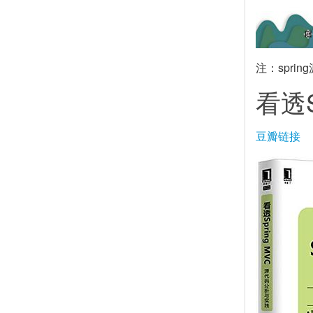
注：spri
看透
豆瓣链接