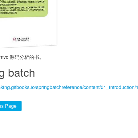
g mvc 源码分析的书。
g batch
mking.gitbooks.io/springbatchreference/content/01_introduction/
us Page