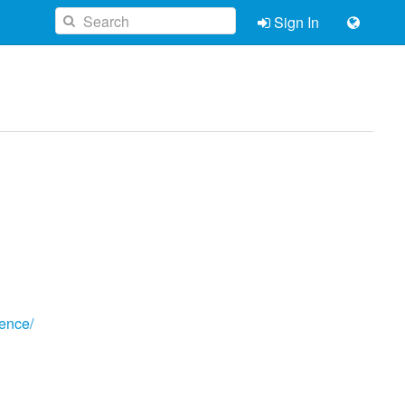
Sign In
ence/