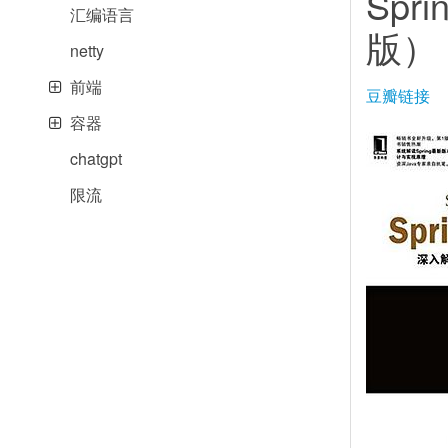
Sp
汇编语言
版）
netty
前端
豆瓣链接
容器
chatgpt
限流