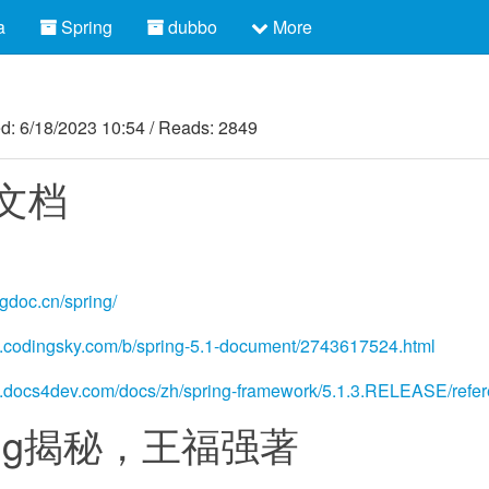
a
Spring
dubbo
More
ed:
6/18/2023 10:54
/
Reads: 2849
文档
ngdoc.cn/spring/
w.codingsky.com/b/spring-5.1-document/2743617524.html
w.docs4dev.com/docs/zh/spring-framework/5.1.3.RELEASE/refer
ring揭秘，王福强著