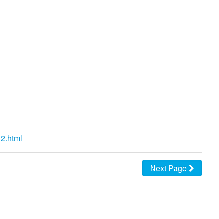
12.html
Next Page