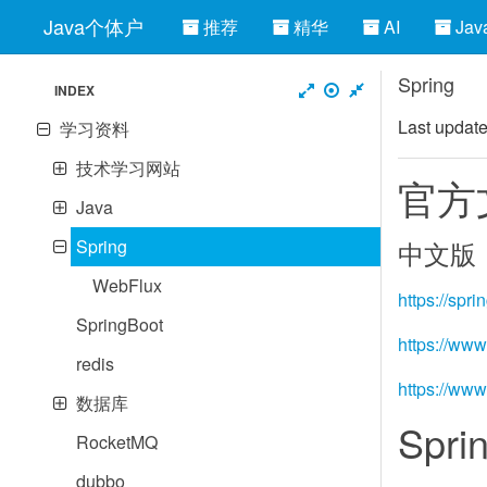
Java个体户
推荐
精华
AI
Jav
Spring
INDEX
Last updat
学习资料
技术学习网站
官方
Java
Spring
中文版
WebFlux
https://spri
SpringBoot
https://ww
redis
https://ww
数据库
Sp
RocketMQ
dubbo