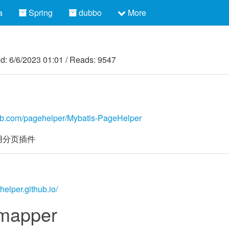
a
Spring
dubbo
More
ed:
6/6/2023 01:01
/
Reads: 9547
thub.com/pagehelper/Mybatis-PageHelper
通用分页插件
helper.github.io/
apper