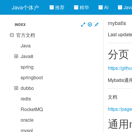
Java个体户
推荐
精华
AI
Jav
mybatis
INDEX
Last updat
官方文档
Java
分页
Java8
spring
https://gi
springboot
Mybatis
dubbo
文档
redis
https://page
RocketMQ
通用m
oracle
mysql