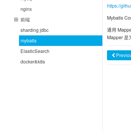
https://git
nginx
Mybatis Co
前端
通用 Map
sharding jdbc
Mapper
mybatis
ElasticSearch
Previo
docker&k8s