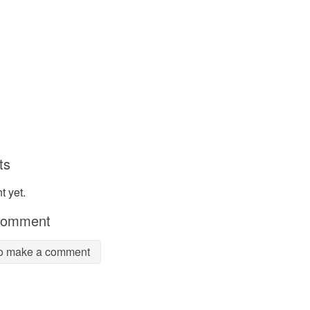
ts
 yet.
comment
Sign in to make a comment