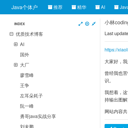
Java个体户
推荐
精华
AI
Jav
小林codin
INDEX
Last updat
优质技术博客
AI
https://xia
国外
大家好，我
大厂
曾经我也苦
廖雪峰
识。
王争
我想着，这
左耳朵耗子
持输出图解
阮一峰
网站内容共
勇哥java实战分享
刘未鹏