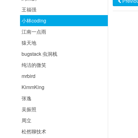
Previo
王福强
小林coding
江南一点雨
猿天地
bugstack 虫洞栈
纯洁的微笑
mrbird
KimmKing
张逸
吴振照
周立
松然聊技术