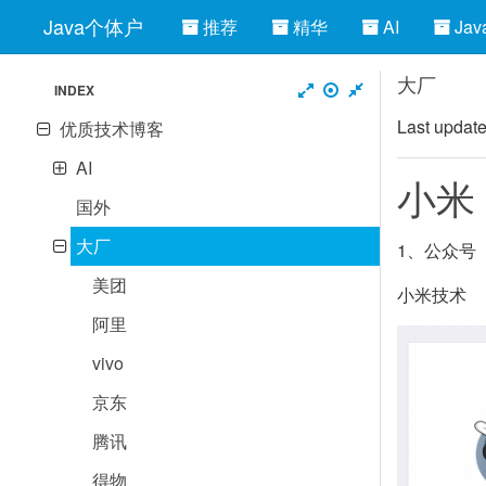
Java个体户
推荐
精华
AI
Jav
大厂
INDEX
Last updat
优质技术博客
AI
小米
国外
大厂
1、公众号
美团
小米技术
阿里
vivo
京东
腾讯
得物