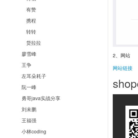
有赞
携程
转转
货拉拉
廖雪峰
2、网站
王争
网站链接
左耳朵耗子
shop
阮一峰
勇哥java实战分享
刘未鹏
王福强
小林coding