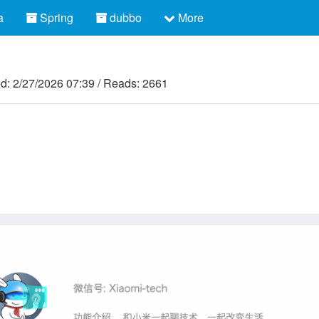
a
Spring
dubbo
More
ed:
2/27/2026 07:39
/
Reads: 2661