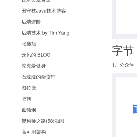
田守枝Java技术博客
后端进阶
后端技术 by Tim Yang
张鑫旭
字节
云风的 BLOG
1、公众号
秃秃爱健身
石臻臻的杂货铺
图拉鼎
肥朝
孤独烟
架构师之路(58沈剑)
高可用架构